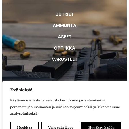
UUTISET
AMMUNTA
ASEET
OPTIIKKA
VARUSTEET
YHTEYSTIEDOT
Evästeistä
REKISTERISELOSTE
Käytämme evästeitä selauskokemuksesi parantamiseksi,
EVÄSTEET
personoitujen mainosten ja sisällön tarjoamiseksi ja liikenteemme
analysoimiseksi.
Muokkaa
Vain pakolliset
Hyväksy kaikki